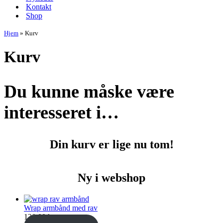
Kontakt
Shop
Hjem
»
Kurv
Kurv
Du kunne måske være
interesseret i…
Din kurv er lige nu tom!
Ny i webshop
Wrap armbånd med rav
120,00
kr.