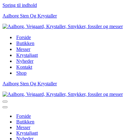
Spring til indhold
Aalborg Sten Og Krystaller
Forside
Butikken
Messer
Krystaljagt
Nyheder
Kontakt
Shop
Aalborg Sten Og Krystaller
Navigation
menu
Navigation
menu
Forside
Butikken
Messer
Krystaljagt
Nyheder