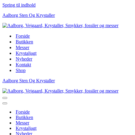
Spring til indhold
Aalborg Sten Og Krystaller
Forside
Butikken
Messer
Krystaljagt
Nyheder
Kontakt
Shop
Aalborg Sten Og Krystaller
Navigation
menu
Navigation
menu
Forside
Butikken
Messer
Krystaljagt
Nyheder