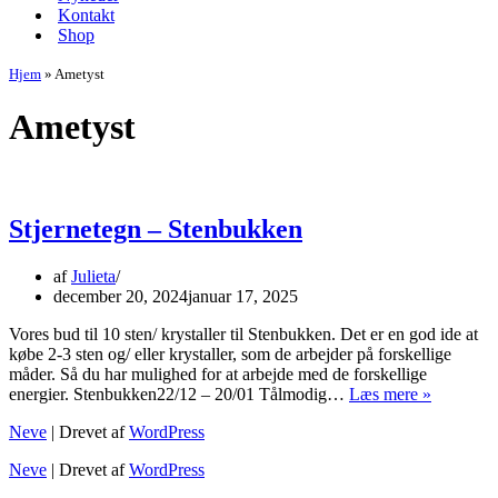
Kontakt
Shop
Hjem
»
Ametyst
Ametyst
Stjernetegn – Stenbukken
af
Julieta
december 20, 2024
januar 17, 2025
Vores bud til 10 sten/ krystaller til Stenbukken. Det er en god ide at
købe 2-3 sten og/ eller krystaller, som de arbejder på forskellige
måder. Så du har mulighed for at arbejde med de forskellige
Stjernete
energier. Stenbukken22/12 – 20/01 Tålmodig…
Læs mere »
–
Neve
| Drevet af
WordPress
Stenbukk
Neve
| Drevet af
WordPress