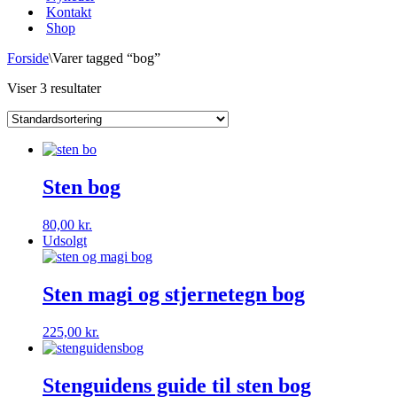
Kontakt
Shop
Forside
\
Varer tagged “bog”
Viser 3 resultater
Sten bog
80,00
kr.
Udsolgt
Sten magi og stjernetegn bog
225,00
kr.
Stenguidens guide til sten bog