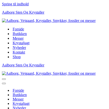
Spring til indhold
Aalborg Sten Og Krystaller
Forside
Butikken
Messer
Krystaljagt
Nyheder
Kontakt
Shop
Aalborg Sten Og Krystaller
Navigation
menu
Navigation
menu
Forside
Butikken
Messer
Krystaljagt
Nyheder