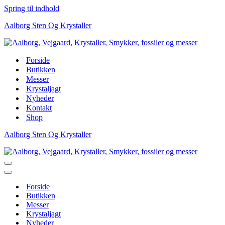
Spring til indhold
Aalborg Sten Og Krystaller
Forside
Butikken
Messer
Krystaljagt
Nyheder
Kontakt
Shop
Aalborg Sten Og Krystaller
Navigation
menu
Navigation
menu
Forside
Butikken
Messer
Krystaljagt
Nyheder