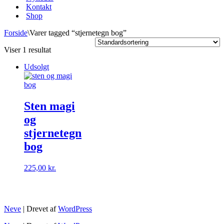
Kontakt
Shop
Forside
\
Varer tagged “stjernetegn bog”
Viser 1 resultat
Udsolgt
Sten magi
og
stjernetegn
bog
225,00
kr.
Neve
| Drevet af
WordPress