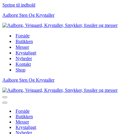
Spring til indhold
Aalborg Sten Og Krystaller
Forside
Butikken
Messer
Krystaljagt
Nyheder
Kontakt
Shop
Aalborg Sten Og Krystaller
Navigation
menu
Navigation
menu
Forside
Butikken
Messer
Krystaljagt
Nyheder