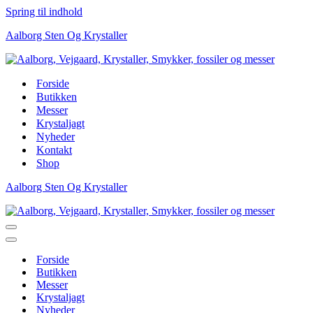
Spring til indhold
Aalborg Sten Og Krystaller
Forside
Butikken
Messer
Krystaljagt
Nyheder
Kontakt
Shop
Aalborg Sten Og Krystaller
Navigation
menu
Navigation
menu
Forside
Butikken
Messer
Krystaljagt
Nyheder