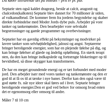
Du køber tilsvarende det på billedet – pris er pr. par.
Septarie sten også kaldet drageæg, består at calcit, aragonit og
chalcedon(kalksten) Septarie blev dannet for 70 millioner år siden,
af ​​vulkanudbrud. De kommer frem fra jordens begyndelse og skaber
direkte forbindelse med Moder Jords dybe puls. Arbejder på vore
tanker og tankemønstre. Den bearbejder vore selvskabt
begrænsninger og gamle programmer og overbevisninger.
Septarier har en gavnlig effekt på bekymringer og modvirker på
lavere tanker som selvhøjtidelighed, jalousi og angst. Septarerne
bringer beroligende energier, som har en plejende følelse på dig, og
kan bringe følelser af glæde og åndelig opløftning. En stærk terapi
sten, da den kan bringe indkapslede og fortrængte blokeringer op til
bevidsthed, så disse skygger kan transformeres.
De har en meget groundende energi og er tæt forbundet med moder
jord. Den arbejder især med vores tanker og tankemønstre og den er
god til at få os til at tænke i nye baner. Derfor kan den også være til
god støtte fx. når nye ideer skal føres ud i livet. Septarie bringer
beroligende energier.Den er god ved behov for omsorg hvad enten
det er egenomsorg eller omsorg til andre.
Måler 7 til 10 cm