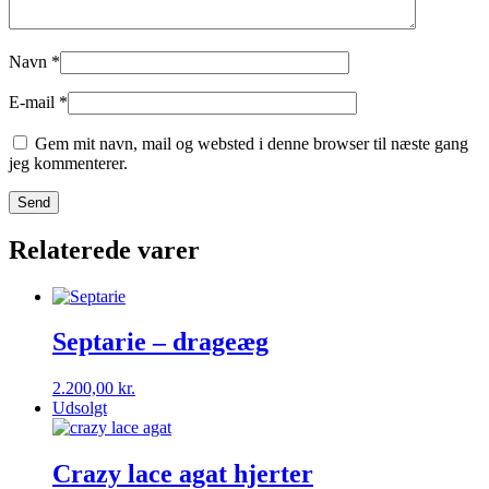
Navn
*
E-mail
*
Gem mit navn, mail og websted i denne browser til næste gang
jeg kommenterer.
Relaterede varer
Septarie – drageæg
2.200,00
kr.
Udsolgt
Crazy lace agat hjerter