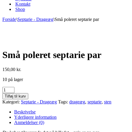
Kontakt
Shop
Forside
\
Septarie - Drageæg
\
Små poleret septarie par
Små poleret septarie par
150,00
kr.
10 på lager
Små
poleret
Tilføj til kurv
septarie
Kategori:
Septarie - Drageæg
Tags:
drageæg
,
septarie
,
sten
par
antal
Beskrivelse
Yderligere information
Anmeldelser (0)