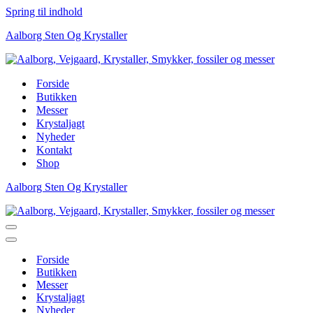
Spring til indhold
Aalborg Sten Og Krystaller
Forside
Butikken
Messer
Krystaljagt
Nyheder
Kontakt
Shop
Aalborg Sten Og Krystaller
Navigation
menu
Navigation
menu
Forside
Butikken
Messer
Krystaljagt
Nyheder