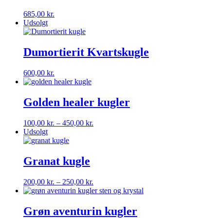
685,00
kr.
Udsolgt
Dumortierit Kvartskugle
600,00
kr.
Golden healer kugler
Prisinterval:
100,00
kr.
–
450,00
kr.
100,00 kr.
Udsolgt
til
450,00 kr.
Granat kugle
Prisinterval:
200,00
kr.
–
250,00
kr.
200,00 kr.
til
250,00 kr.
Grøn aventurin kugler