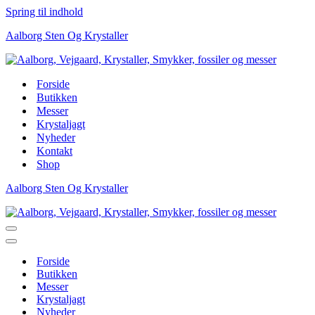
Spring til indhold
Aalborg Sten Og Krystaller
Forside
Butikken
Messer
Krystaljagt
Nyheder
Kontakt
Shop
Aalborg Sten Og Krystaller
Navigation
menu
Navigation
menu
Forside
Butikken
Messer
Krystaljagt
Nyheder