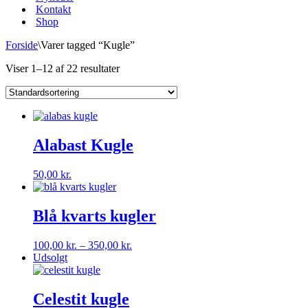
Kontakt
Shop
Forside
\
Varer tagged “Kugle”
Viser 1–12 af 22 resultater
Alabast Kugle
50,00
kr.
Blå kvarts kugler
Prisinterval:
100,00
kr.
–
350,00
kr.
100,00 kr.
Udsolgt
til
350,00 kr.
Celestit kugle