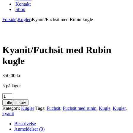
Kontakt
Shop
Forside
\
Kugler
\
Kyanit/Fuchsit med Rubin kugle
Kyanit/Fuchsit med Rubin
kugle
350,00
kr.
5 på lager
Kyanit/Fuchsit
med
Tilføj til kurv
Rubin
Kategori:
Kugler
Tags:
Fuchsit
,
Fuchsit med runin
,
Kugle
,
Kugler
,
kugle
kyanit
antal
Beskrivelse
Anmeldelser (0)