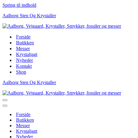
Spring til indhold
Aalborg Sten Og Krystaller
Forside
Butikken
Messer
Krystaljagt
Nyheder
Kontakt
Shop
Aalborg Sten Og Krystaller
Navigation
menu
Navigation
menu
Forside
Butikken
Messer
Krystaljagt
Nyheder