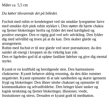
Måler ca. 5,5 cm
Du køber tilsvarende det på billedet.
Fuchsit med rubin er kendetegnet ved sin smukke lysegrønne farve
med smukke dyb pink rubin stykker i. Den støtter dit hjerte chakra
og fjerner blokeringer herfra og fylder det med kærlighed og
positive energier. Den er rigtig god ved selv udvikling. Den fylder
dig med selvtillid og troen på at du kan. Den skaber glæde og
arrangement.
Rubin med fuchsit er til stor glæde ved store præstationer, da den
samler alt energi i kroppen så du virkelig kan yde.
Den er ligeledes god til at opløse fastlåste følelser og give dig mental
styrke.
Kyanit er en kraftfuld og beroligende sten. Den harmonisere
chakraerne. Kyanit behøver aldrig rensning, da den ikke rummer
negativitet. Kyanit opmuntre til at tale sandheden og skære igennem
frygt og blokeringer. Den åbner strube chakraet og opmuntre til
kommunikation og selvudfoldelse. Den bringer klare tanker og
logisk tænkning og fjerner blokeringer, illusioner, vrede,
frustrationer og stress. Desuden er kyanit godt til meditation.