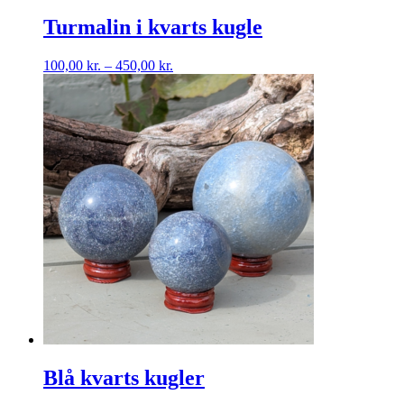
Turmalin i kvarts kugle
Prisinterval:
100,00
kr.
–
450,00
kr.
100,00 kr.
til
450,00 kr.
Blå kvarts kugler