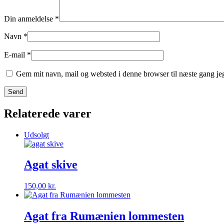
Din anmeldelse
*
Navn
*
E-mail
*
Gem mit navn, mail og websted i denne browser til næste gang j
Relaterede varer
Udsolgt
Agat skive
150,00
kr.
Agat fra Rumænien lommesten