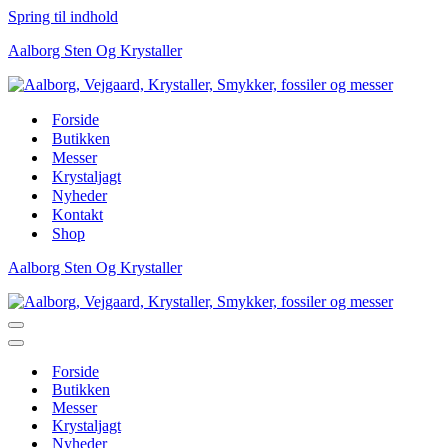
Spring til indhold
Aalborg Sten Og Krystaller
Forside
Butikken
Messer
Krystaljagt
Nyheder
Kontakt
Shop
Aalborg Sten Og Krystaller
Navigation
menu
Navigation
menu
Forside
Butikken
Messer
Krystaljagt
Nyheder