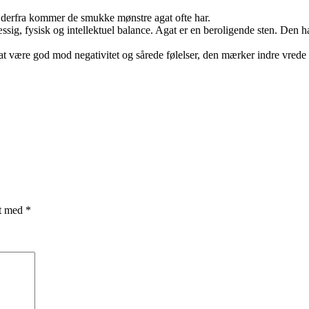
d, derfra kommer de smukke mønstre agat ofte har.
æssig, fysisk og intellektuel balance. Agat er en beroligende sten. Den 
t være god mod negativitet og sårede følelser, den mærker indre vrede og
et med
*