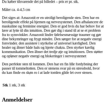
Du køber tilsvarende det på billedet – pris er pr. stk.
Måler ca. 4-4,5 cm
Det siges at: Amazonit er en utroligt beroligende sten. Den har en
beroligende effekt på hjernen og nervesystemet. Den afbalancere de
maskuline og feminine energier. Den er god hvis du har behov for at
lære at lytte til din intuition. Den gør dig i stand til at se et problem
fra to synsvinkler. Amazonit lindre følelsesmæssige traumer og gør
dine bekymringer og frygt mindre. Den sørger for at negativ energi
forsvinder. den assistere i styrkelse af universel kærlighed. Den
healer og åbner både hals og hjerte chakra. Den styrker kærlig
kommunikation. Den åbner det tredje øje og intuitionen. Den støtter
og opløser negativ energi og blokeringer i nervesystemet
Den perfekte sten til lommen. Den har en fin lille fordybning der
passer til tommeltotten. Den er stenens svar på en stressbold, hvor
du kan finde en skøn ro i at lade tomlen glide let over stenen.
Stk
1 stk, 3 stk
Anmeldelser