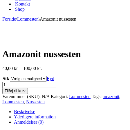
Kontakt
Shop
Forside
\
Lommesten
\
Amazonit nussesten
Amazonit nussesten
Prisinterval:
40,00
kr.
–
100,00
kr.
40,00 kr.
Stk
til
Ryd
100,00 kr.
Amazonit
nussesten
Tilføj til kurv
antal
Varenummer (SKU):
N/A
Kategori:
Lommesten
Tags:
amazonit
,
Lommesten
,
Nussesten
Beskrivelse
Yderligere information
Anmeldelser (0)