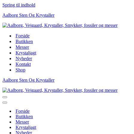
Spring til indhold
Aalborg Sten Og Krystaller
Forside
Butikken
Messer
Krystaljagt
Nyheder
Kontakt
Shop
Aalborg Sten Og Krystaller
Navigation
menu
Navigation
menu
Forside
Butikken
Messer
Krystaljagt
Nyheder