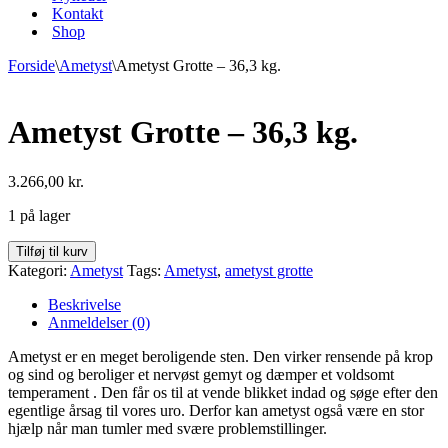
Kontakt
Shop
Forside
\
Ametyst
\
Ametyst Grotte – 36,3 kg.
Ametyst Grotte – 36,3 kg.
3.266,00
kr.
1 på lager
Ametyst
Tilføj til kurv
Grotte
Kategori:
Ametyst
Tags:
Ametyst
,
ametyst grotte
-
36,3
Beskrivelse
kg.
Anmeldelser (0)
antal
Ametyst er en meget beroligende sten. Den virker rensende på krop
og sind og beroliger et nervøst gemyt og dæmper et voldsomt
temperament . Den får os til at vende blikket indad og søge efter den
egentlige årsag til vores uro. Derfor kan ametyst også være en stor
hjælp når man tumler med svære problemstillinger.