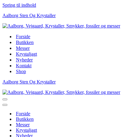
Spring til indhold
Aalborg Sten Og Krystaller
Forside
Butikken
Messer
Krystaljagt
Nyheder
Kontakt
Shop
Aalborg Sten Og Krystaller
Navigation
menu
Navigation
menu
Forside
Butikken
Messer
Krystaljagt
Nyheder