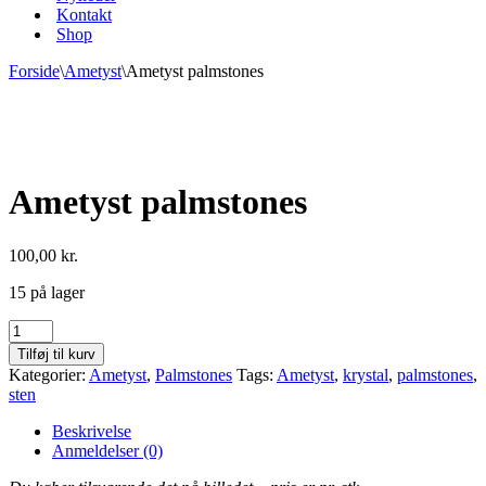
Kontakt
Shop
Forside
\
Ametyst
\
Ametyst palmstones
Ametyst palmstones
100,00
kr.
15 på lager
Ametyst
palmstones
Tilføj til kurv
antal
Kategorier:
Ametyst
,
Palmstones
Tags:
Ametyst
,
krystal
,
palmstones
,
sten
Beskrivelse
Anmeldelser (0)