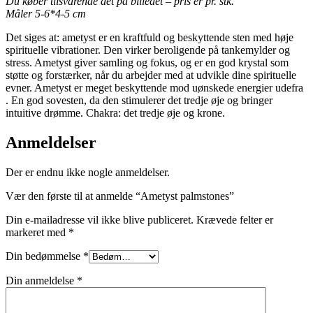
Du køber tilsvarende det på billedet – pris er pr. stk.
Måler 5-6*4-5 cm
Det siges at: ametyst er en kraftfuld og beskyttende sten med høje
spirituelle vibrationer. Den virker beroligende på tankemylder og
stress. Ametyst giver samling og fokus, og er en god krystal som
støtte og forstærker, når du arbejder med at udvikle dine spirituelle
evner. Ametyst er meget beskyttende mod uønskede energier udefra
. En god sovesten, da den stimulerer det tredje øje og bringer
intuitive drømme. Chakra: det tredje øje og krone.
Anmeldelser
Der er endnu ikke nogle anmeldelser.
Vær den første til at anmelde “Ametyst palmstones”
Din e-mailadresse vil ikke blive publiceret.
Krævede felter er
markeret med
*
Din bedømmelse
*
Din anmeldelse
*