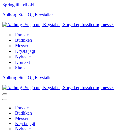
Spring til indhold
Aalborg Sten Og Krystaller
Forside
Butikken
Messer
Krystaljagt
Nyheder
Kontakt
Shop
Aalborg Sten Og Krystaller
Navigation
menu
Navigation
menu
Forside
Butikken
Messer
Krystaljagt
Nyheder