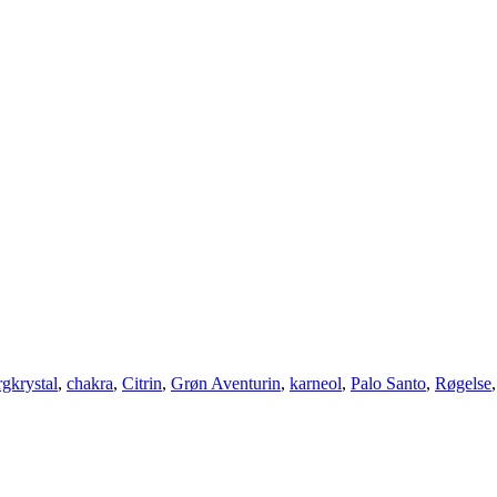
rgkrystal
,
chakra
,
Citrin
,
Grøn Aventurin
,
karneol
,
Palo Santo
,
Røgelse