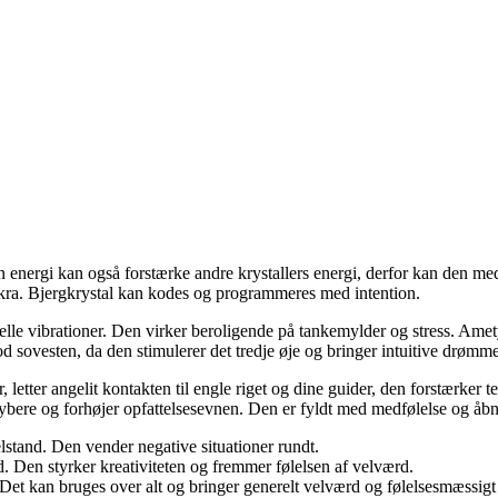
n energi kan også forstærke andre krystallers energi, derfor kan den med 
hakra. Bjergkrystal kan kodes og programmeres med intention.
elle vibrationer. Den virker beroligende på tankemylder og stress. Amet
od sovesten, da den stimulerer det tredje øje og bringer intuitive drømme
letter angelit kontakten til engle riget og dine guider, den forstærker 
dybere og forhøjer opfattelsesevnen. Den er fyldt med medfølelse og åbne
elstand. Den vender negative situationer rundt.
 Den styrker kreativiteten og fremmer følelsen af velværd.
. Det kan bruges over alt og bringer generelt velværd og følelsesmæssigt