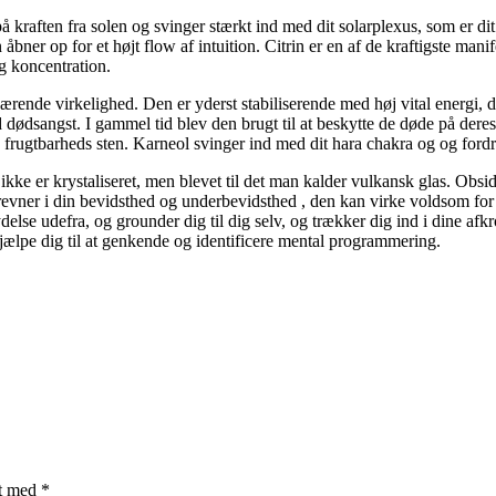
 på kraften fra solen og svinger stærkt ind med dit solarplexus, som er 
bner op for et højt flow af intuition. Citrin er en af de kraftigste mani
og koncentration.
ende virkelighed. Den er yderst stabiliserende med høj vital energi, der
d dødsangst. I gammel tid blev den brugt til at beskytte de døde på dere
g frugtbarheds sten. Karneol svinger ind med dit hara chakra og og fordr
det ikke er krystaliseret, men blevet til det man kalder vulkansk glas. O
evner i din bevidsthed og underbevidsthed , den kan virke voldsom for s
lse udefra, og grounder dig til dig selv, og trækker dig ind i dine afkr
 hjælpe dig til at genkende og identificere mental programmering.
et med
*