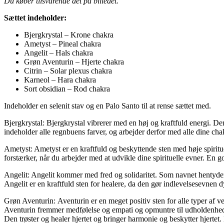
Du køber tilsvarende det på billedet.
Sættet indeholder:
Bjergkrystal – Krone chakra
Ametyst – Pineal chakra
Angelit – Hals chakra
Grøn Aventurin – Hjerte chakra
Citrin – Solar plexus chakra
Karneol – Hara chakra
Sort obsidian – Rod chakra
Indeholder en selenit stav og en Palo Santo til at rense sættet med.
Bjergkrystal: Bjergkrystal vibrerer med en høj og kraftfuld energi. De
indeholder alle regnbuens farver, og arbejder derfor med alle dine c
Ametyst: Ametyst er en kraftfuld og beskyttende sten med høje spiritu
forstærker, når du arbejder med at udvikle dine spirituelle evner. En g
Angelit: Angelit kommer med fred og solidaritet. Som navnet hentyder, 
Angelit er en kraftfuld sten for healere, da den gør indlevelsesevnen 
Grøn Aventurin: Aventurin er en meget positiv sten for alle typer af v
Aventurin fremmer medfølelse og empati og opmuntre til udholdenhed.
Den trøster og healer hjertet og bringer harmonie og beskytter hjertet