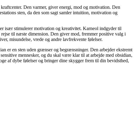
dit kraftcenter. Den varmer, giver energi, mod og motivation. Den
festations sten, da den som sagt samler intuition, motivation og
 især stimulerer motivation og kreativitet. Karneol indgyder til
s rejse til næste dimension. Den giver mod, fremmer positive valg i
iver, misundelse, vrede og andre lavfrekvente følelser.
bsidian er en sten uden grænser og begrænsninger. Den arbejder ekstremt
ensitive mennesker, og du skal være klar til at arbejde med obsidian,
oge af dybe følelser og bringer dine skygger frem til din bevidsthed,