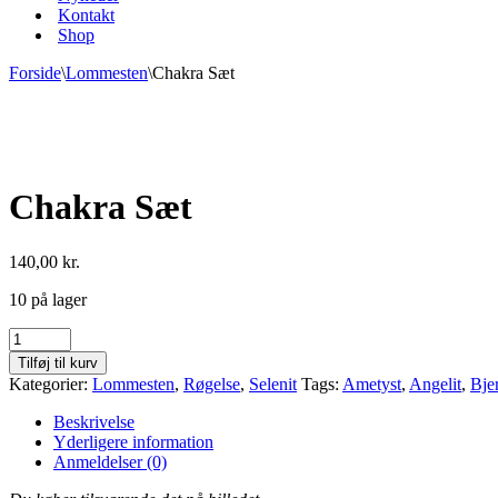
Kontakt
Shop
Forside
\
Lommesten
\
Chakra Sæt
Chakra Sæt
140,00
kr.
10 på lager
Chakra
Sæt
Tilføj til kurv
antal
Kategorier:
Lommesten
,
Røgelse
,
Selenit
Tags:
Ametyst
,
Angelit
,
Bje
Beskrivelse
Yderligere information
Anmeldelser (0)