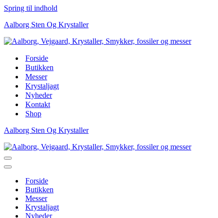
Spring til indhold
Aalborg Sten Og Krystaller
Forside
Butikken
Messer
Krystaljagt
Nyheder
Kontakt
Shop
Aalborg Sten Og Krystaller
Navigation
menu
Navigation
menu
Forside
Butikken
Messer
Krystaljagt
Nyheder