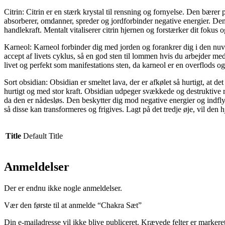
Citrin: Citrin er en stærk krystal til rensning og fornyelse. Den bærer
absorberer, omdanner, spreder og jordforbinder negative energier. Den å
handlekraft. Mentalt vitaliserer citrin hjernen og forstærker dit fokus 
Karneol: Karneol forbinder dig med jorden og forankrer dig i den nuvær
accept af livets cyklus, så en god sten til lommen hvis du arbejder me
livet og perfekt som manifestations sten, da karneol er en overflods o
Sort obsidian: Obsidian er smeltet lava, der er afkølet så hurtigt, at 
hurtigt og med stor kraft. Obsidian udpeger svækkede og destruktive r
da den er nådesløs. Den beskytter dig mod negative energier og indflyde
så disse kan transformeres og frigives. Lagt på det tredje øje, vil den
Title
Default Title
Anmeldelser
Der er endnu ikke nogle anmeldelser.
Vær den første til at anmelde “Chakra Sæt”
Din e-mailadresse vil ikke blive publiceret.
Krævede felter er marker