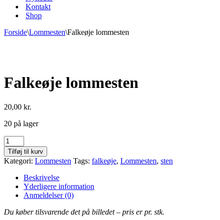
Kontakt
Shop
Forside
\
Lommesten
\
Falkeøje lommesten
Falkeøje lommesten
20,00
kr.
20 på lager
Falkeøje
lommesten
Tilføj til kurv
antal
Kategori:
Lommesten
Tags:
falkeøje
,
Lommesten
,
sten
Beskrivelse
Yderligere information
Anmeldelser (0)
Du køber tilsvarende det på billedet – pris er pr. stk.