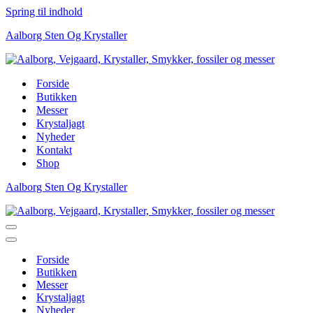
Spring til indhold
Aalborg Sten Og Krystaller
Forside
Butikken
Messer
Krystaljagt
Nyheder
Kontakt
Shop
Aalborg Sten Og Krystaller
Navigation
menu
Navigation
menu
Forside
Butikken
Messer
Krystaljagt
Nyheder