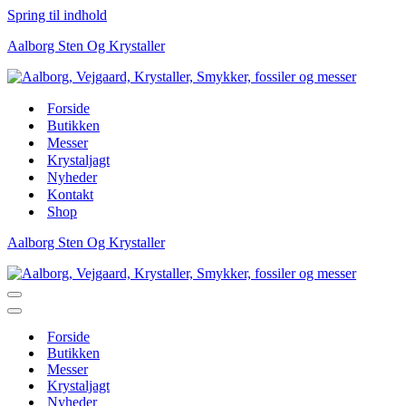
Spring til indhold
Aalborg Sten Og Krystaller
Forside
Butikken
Messer
Krystaljagt
Nyheder
Kontakt
Shop
Aalborg Sten Og Krystaller
Navigation
menu
Navigation
menu
Forside
Butikken
Messer
Krystaljagt
Nyheder