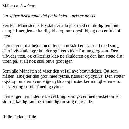
Måler ca. 8 – 9cm
Du køber tilsvarende det på billedet – pris er pr. stk.
Fersken Månesten er krystal der arbejder med en utrolig feminin
energi. Energien er kærlig, blid og omsorgsfuld, og den er fuld af
trøst.
Den er god at arbejde med, hvis man står i en svær tid med sorg,
eller hvis sindet gør knuder og livet virker for tungt og sort. Den
tilbyder trøst, og et kærligt klap på skulderen og den kan støtte dig i
troen på, at alt nok skal blive godt igen.
Som alle Månesten så viser den vej til nye begyndelser. Og som
månen, arbejder den godt med rytme, ritualer og cyklus. Den støtter
også op om den kvindelige cyklus og forstærker mulighederne for
en stærk og sund månedlig rytme.
Den er gennem tiderne blevet brugt som gaver med ønsket om en
stor og kærlig familie, moderlig omsorg og glæde.
Title
Default Title