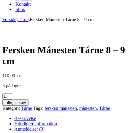
Kontakt
Shop
Forside
\
Tårne
\
Fersken Månesten Tårne 8 – 9 cm
Fersken Månesten Tårne 8 – 9
cm
110,00
kr.
3 på lager
Fersken
Månesten
Tilføj til kurv
Tårne
Kategori:
Tårne
Tags:
fersken månesten
,
månesten
,
Tårne
8
-
Beskrivelse
9
Yderligere information
cm
Anmeldelser (0)
antal