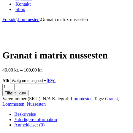
Kontakt
Shop
Forside
\
Lommesten
\
Granat i matrix nussesten
Granat i matrix nussesten
Prisinterval:
40,00
kr.
–
100,00
kr.
40,00 kr.
Stk
til
Ryd
100,00 kr.
Granat
i
Tilføj til kurv
matrix
Varenummer (SKU):
N/A
Kategori:
Lommesten
Tags:
Granat
,
nussesten
Lommesten
,
Nussesten
antal
Beskrivelse
Yderligere information
Anmeldelser (0)