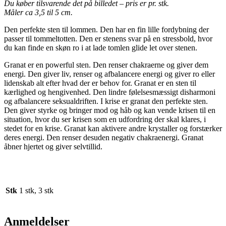
Du køber tilsvarende det på billedet – pris er pr. stk.
Måler ca 3,5 til 5 cm.
Den perfekte sten til lommen. Den har en fin lille fordybning der
passer til tommeltotten. Den er stenens svar på en stressbold, hvor
du kan finde en skøn ro i at lade tomlen glide let over stenen.
Granat er en powerful sten. Den renser chakraerne og giver dem
energi. Den giver liv, renser og afbalancere energi og giver ro eller
lidenskab alt efter hvad der er behov for. Granat er en sten til
kærlighed og hengivenhed. Den lindre følelsesmæssigt disharmoni
og afbalancere seksualdriften. I krise er granat den perfekte sten.
Den giver styrke og bringer mod og håb og kan vende krisen til en
situation, hvor du ser krisen som en udfordring der skal klares, i
stedet for en krise. Granat kan aktivere andre krystaller og forstærker
deres energi. Den renser desuden negativ chakraenergi. Granat
åbner hjertet og giver selvtillid.
Stk
1 stk, 3 stk
Anmeldelser