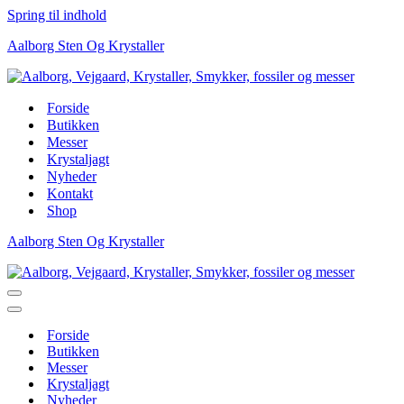
Spring til indhold
Aalborg Sten Og Krystaller
Forside
Butikken
Messer
Krystaljagt
Nyheder
Kontakt
Shop
Aalborg Sten Og Krystaller
Navigation
menu
Navigation
menu
Forside
Butikken
Messer
Krystaljagt
Nyheder