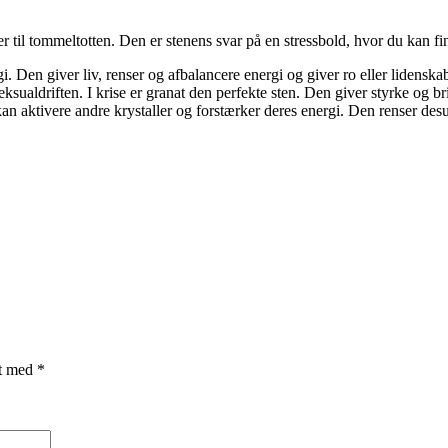
r til tommeltotten. Den er stenens svar på en stressbold, hvor du kan fin
Den giver liv, renser og afbalancere energi og giver ro eller lidenskab 
ualdriften. I krise er granat den perfekte sten. Den giver styrke og br
 kan aktivere andre krystaller og forstærker deres energi. Den renser desu
et med
*