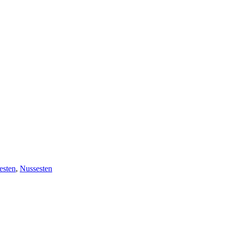
sten
,
Nussesten