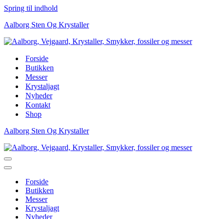
Spring til indhold
Aalborg Sten Og Krystaller
Forside
Butikken
Messer
Krystaljagt
Nyheder
Kontakt
Shop
Aalborg Sten Og Krystaller
Navigation
menu
Navigation
menu
Forside
Butikken
Messer
Krystaljagt
Nyheder