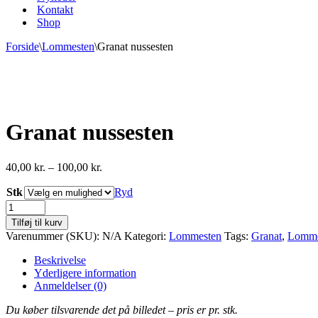
Kontakt
Shop
Forside
\
Lommesten
\
Granat nussesten
Granat nussesten
Prisinterval:
40,00
kr.
–
100,00
kr.
40,00 kr.
Stk
til
Ryd
100,00 kr.
Granat
nussesten
Tilføj til kurv
antal
Varenummer (SKU):
N/A
Kategori:
Lommesten
Tags:
Granat
,
Lomme
Beskrivelse
Yderligere information
Anmeldelser (0)
Du køber tilsvarende det på billedet – pris er pr. stk.