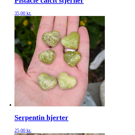
Pistacie calcit stjerner
35,00
kr.
Serpentin hjerter
25,00
kr.