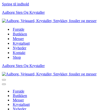
Spring til indhold
Aalborg Sten Og Krystaller
Forside
Butikken
Messer
Krystaljagt
Nyheder
Kontakt
Shop
Aalborg Sten Og Krystaller
Navigation
menu
Navigation
menu
Forside
Butikken
Messer
Krystaljagt
Nyheder