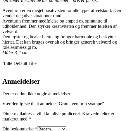
Du køber tilsvarende det på billedet – pris er pr. stk.
Aventurin er en meget positiv sten for alle typer af velstand. Den
vender negative situationer rundt.
Aventurin fremmer medfølelse og empati og opmuntre til
udholdenhed. Den styrker kreativiteten og fremmer følelsen af
velværd.
Den trøster og healer hjertet og bringer harmonie og beskytter
hjertet. Det kan bruges over alt og bringer generelt velværd og
følelsesmæssigt ro.
Måler 3-4 cm
Title
Default Title
Anmeldelser
Der er endnu ikke nogle anmeldelser.
Vær den første til at anmelde “Grøn aventurin svampe”
Din e-mailadresse vil ikke blive publiceret.
Krævede felter er
markeret med
*
Din bedømmelse
*