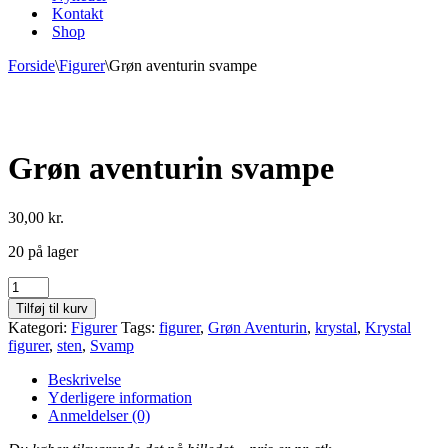
Kontakt
Shop
Forside
\
Figurer
\
Grøn aventurin svampe
Grøn aventurin svampe
30,00
kr.
20 på lager
Grøn
aventurin
Tilføj til kurv
svampe
Kategori:
Figurer
Tags:
figurer
,
Grøn Aventurin
,
krystal
,
Krystal
antal
figurer
,
sten
,
Svamp
Beskrivelse
Yderligere information
Anmeldelser (0)