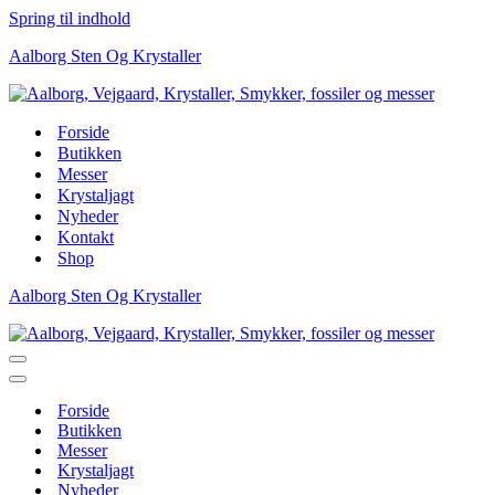
Spring til indhold
Aalborg Sten Og Krystaller
Forside
Butikken
Messer
Krystaljagt
Nyheder
Kontakt
Shop
Aalborg Sten Og Krystaller
Navigation
menu
Navigation
menu
Forside
Butikken
Messer
Krystaljagt
Nyheder