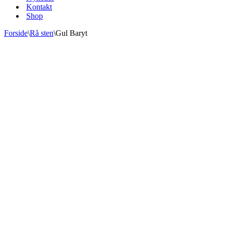
Kontakt
Shop
Forside
\
Rå sten
\
Gul Baryt