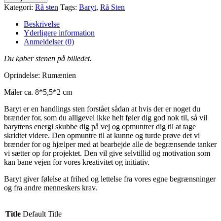
Baryt
Kategori:
Rå sten
Tags:
Baryt
,
Rå Sten
antal
Beskrivelse
Yderligere information
Anmeldelser (0)
Du køber stenen på billedet.
Oprindelse: Rumænien
Måler ca. 8*5,5*2 cm
Baryt er en handlings sten forstået sådan at hvis der er noget du
brænder for, som du alligevel ikke helt føler dig god nok til, så vil
baryttens energi skubbe dig på vej og opmuntrer dig til at tage
skridtet videre. Den opmuntre til at kunne og turde prøve det vi
brænder for og hjælper med at bearbejde alle de begrænsende tanker
vi sætter op for projektet. Den vil give selvtillid og motivation som
kan bane vejen for vores kreativitet og initiativ.
Baryt giver følelse at frihed og lettelse fra vores egne begrænsninger
og fra andre menneskers krav.
Title
Default Title