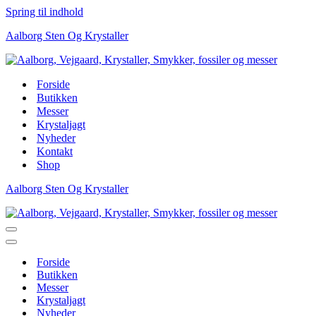
Spring til indhold
Aalborg Sten Og Krystaller
Forside
Butikken
Messer
Krystaljagt
Nyheder
Kontakt
Shop
Aalborg Sten Og Krystaller
Navigation
menu
Navigation
menu
Forside
Butikken
Messer
Krystaljagt
Nyheder