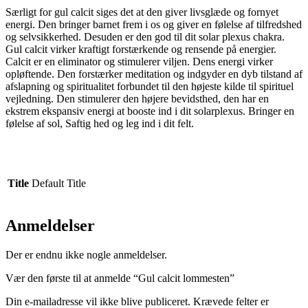
Særligt for gul calcit siges det at den giver livsglæde og fornyet
energi. Den bringer barnet frem i os og giver en følelse af tilfredshed
og selvsikkerhed. Desuden er den god til dit solar plexus chakra.
Gul calcit virker kraftigt forstærkende og rensende på energier.
Calcit er en eliminator og stimulerer viljen. Dens energi virker
opløftende. Den forstærker meditation og indgyder en dyb tilstand af
afslapning og spiritualitet forbundet til den højeste kilde til spirituel
vejledning. Den stimulerer den højere bevidsthed, den har en
ekstrem ekspansiv energi at booste ind i dit solarplexus. Bringer en
følelse af sol, Saftig hed og leg ind i dit felt.
Title
Default Title
Anmeldelser
Der er endnu ikke nogle anmeldelser.
Vær den første til at anmelde “Gul calcit lommesten”
Din e-mailadresse vil ikke blive publiceret.
Krævede felter er