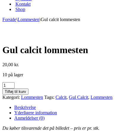
Kontakt
Shop
Forside
\
Lommesten
\
Gul calcit lommesten
Gul calcit lommesten
20,00
kr.
10 på lager
Gul
calcit
Tilføj til kurv
lommesten
Kategori:
Lommesten
Tags:
Calcit
,
Gul Calcit
,
Lommesten
antal
Beskrivelse
Yderligere information
Anmeldelser (0)
Du køber tilsvarende det på billedet – pris er pr. stk.