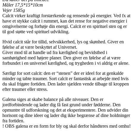
Måler 17,5*15*10cm
Vejer 1585g
Calcit virker kraftigt forstærkende og rensende på energier. Ved fx at
have et stykke calcit i rummet, kan det rense for negative energier i
omgivelserne og forhøje din energi. Calcit er en spirituel sten og er
til god støtte ved spirituel udvikling.
Hvid calcit står for tillid, selvsikkerhed, lys og skønhed. Giver en
følelse af at være beskyttet af Universet.
Giver mod til at handle ud fra kærlighed og bevidsthed i
samhørighed med højere planer. Den giver en følelse af at være
forbundet i en universel kærlighed, og trygheden i vi aldrig er alene.
Særligt for sort calcit: den er “stenen” der er ideel for at genkalde
minder og tabte traumer. Sort calcit er fantastisk at arbejde med hvis
du skal frigøre fortiden. Den lader sjælden vende tilbage til kroppen
efter traumer eller stress.
Galena siges at skabe balance på alle niveauer. Den er
jordforbindende og lader dig få fast grund under fødderne. Den
opmuntre til udforskning og det at eksperimentere. Den udvider din
horisont og dine ideer og lader dig ikke begrænse af dine holdninger
fra fortiden.
! OBS galena er en form for bly og skal derfor håndteres med omhu!