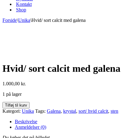
Kontakt
Shop
Forside
\
Unika
\
Hvid/ sort calcit med galena
Hvid/ sort calcit med galena
1.000,00
kr.
1 på lager
Hvid/
Tilføj til kurv
sort
Kategori:
Unika
Tags:
Galena
,
krystal
,
sort/ hvid calcit
,
sten
calcit
med
Beskrivelse
galena
Anmeldelser (0)
antal
Du køber det på billedet.