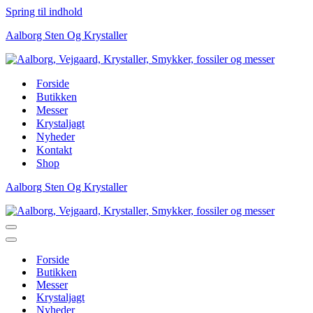
Spring til indhold
Aalborg Sten Og Krystaller
Forside
Butikken
Messer
Krystaljagt
Nyheder
Kontakt
Shop
Aalborg Sten Og Krystaller
Navigation
menu
Navigation
menu
Forside
Butikken
Messer
Krystaljagt
Nyheder