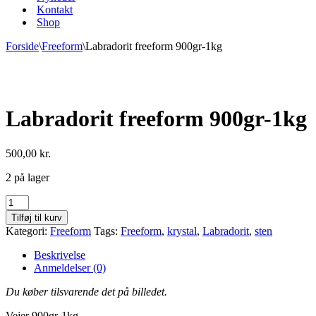
Kontakt
Shop
Forside
\
Freeform
\
Labradorit freeform 900gr-1kg
Labradorit freeform 900gr-1kg
500,00
kr.
2 på lager
Labradorit
freeform
Tilføj til kurv
900gr-
Kategori:
Freeform
Tags:
Freeform
,
krystal
,
Labradorit
,
sten
1kg
antal
Beskrivelse
Anmeldelser (0)
Du køber tilsvarende det på billedet.
Vejer 900gr-1kg