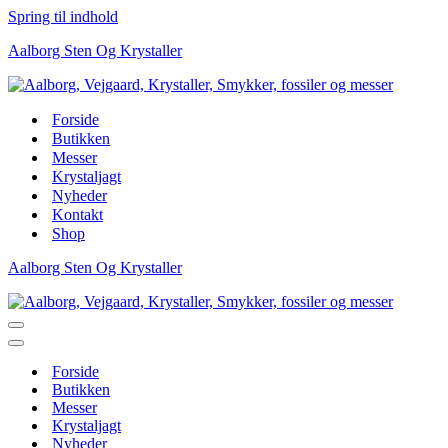
Spring til indhold
Aalborg Sten Og Krystaller
Forside
Butikken
Messer
Krystaljagt
Nyheder
Kontakt
Shop
Aalborg Sten Og Krystaller
Navigation
menu
Navigation
menu
Forside
Butikken
Messer
Krystaljagt
Nyheder