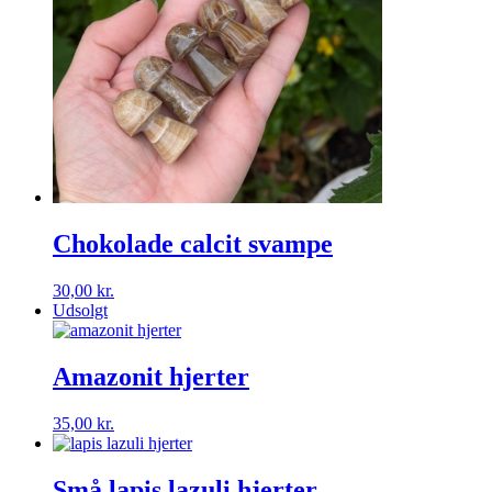
Chokolade calcit svampe
30,00
kr.
Udsolgt
Amazonit hjerter
35,00
kr.
Små lapis lazuli hjerter