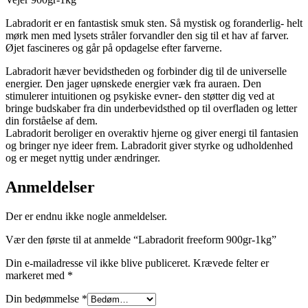
Labradorit er en fantastisk smuk sten. Så mystisk og foranderlig- helt
mørk men med lysets stråler forvandler den sig til et hav af farver.
Øjet fascineres og går på opdagelse efter farverne.
Labradorit hæver bevidstheden og forbinder dig til de universelle
energier. Den jager uønskede energier væk fra auraen. Den
stimulerer intuitionen og psykiske evner- den støtter dig ved at
bringe budskaber fra din underbevidsthed op til overfladen og letter
din forståelse af dem.
Labradorit beroliger en overaktiv hjerne og giver energi til fantasien
og bringer nye ideer frem. Labradorit giver styrke og udholdenhed
og er meget nyttig under ændringer.
Anmeldelser
Der er endnu ikke nogle anmeldelser.
Vær den første til at anmelde “Labradorit freeform 900gr-1kg”
Din e-mailadresse vil ikke blive publiceret.
Krævede felter er
markeret med
*
Din bedømmelse
*