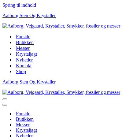
Spring til indhold
Aalborg Sten Og Krystaller
Forside
Butikken
Messer
Krystaljagt
Nyheder
Kontakt
Shop
Aalborg Sten Og Krystaller
Navigation
menu
Navigation
menu
Forside
Butikken
Messer
Krystaljagt
Nyheder