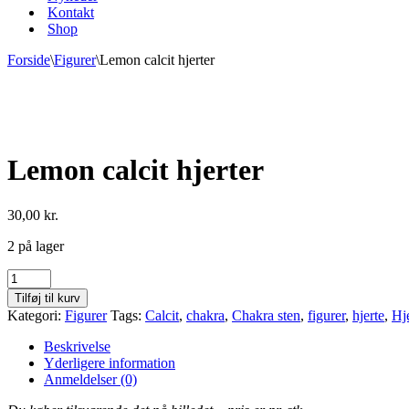
Kontakt
Shop
Forside
\
Figurer
\
Lemon calcit hjerter
Lemon calcit hjerter
30,00
kr.
2 på lager
Lemon
calcit
Tilføj til kurv
hjerter
Kategori:
Figurer
Tags:
Calcit
,
chakra
,
Chakra sten
,
figurer
,
hjerte
,
Hje
antal
Beskrivelse
Yderligere information
Anmeldelser (0)