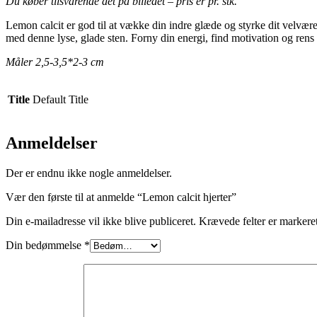
Du køber tilsvarende det på billedet – pris er pr. stk.
Lemon calcit er god til at vække din indre glæde og styrke dit velvære
med denne lyse, glade sten. Forny din energi, find motivation og rens
Måler 2,5-3,5*2-3 cm
Title
Default Title
Anmeldelser
Der er endnu ikke nogle anmeldelser.
Vær den første til at anmelde “Lemon calcit hjerter”
Din e-mailadresse vil ikke blive publiceret.
Krævede felter er marker
Din bedømmelse
*