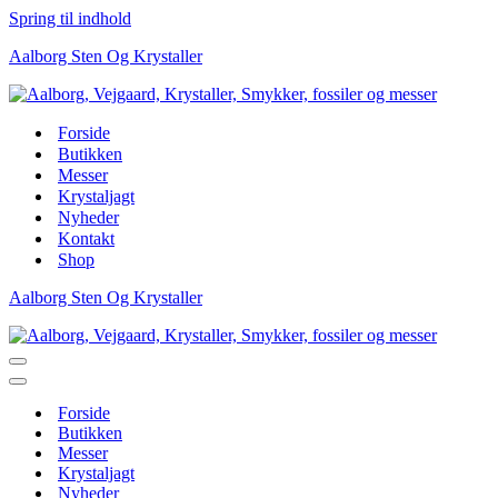
Spring til indhold
Aalborg Sten Og Krystaller
Forside
Butikken
Messer
Krystaljagt
Nyheder
Kontakt
Shop
Aalborg Sten Og Krystaller
Navigation
menu
Navigation
menu
Forside
Butikken
Messer
Krystaljagt
Nyheder