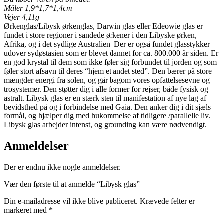
Måler 1,9*1,7*1,4cm
Vejer 4,11g
Ørkenglas/Libysk ørkenglas, Darwin glas eller Edeowie glas er
fundet i store regioner i sandede ørkener i den Libyske ørken,
Afrika, og i det sydlige Australien. Der er også fundet glasstykker
udover sydøstasien som er blevet dannet for ca. 800.000 år siden. Er
en god krystal til dem som ikke føler sig forbundet til jorden og som
føler stort afsavn til deres “hjem et andet sted”. Den bærer på store
mængder energi fra solen, og går bagom vores opfattelsesevne og
trosystemer. Den støtter dig i alle former for rejser, både fysisk og
astralt. Libysk glas er en stærk sten til manifestation af nye lag af
bevidsthed på og i forbindelse med Gaia. Den anker dig i dit sjæls
formål, og hjælper dig med hukommelse af tidligere /parallelle liv.
Libysk glas arbejder intenst, og grounding kan være nødvendigt.
Anmeldelser
Der er endnu ikke nogle anmeldelser.
Vær den første til at anmelde “Libysk glas”
Din e-mailadresse vil ikke blive publiceret.
Krævede felter er
markeret med
*