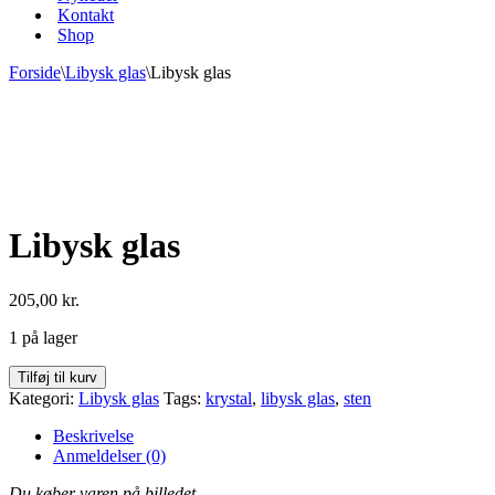
Kontakt
Shop
Forside
\
Libysk glas
\
Libysk glas
Libysk glas
205,00
kr.
1 på lager
Libysk
Tilføj til kurv
glas
Kategori:
Libysk glas
Tags:
krystal
,
libysk glas
,
sten
antal
Beskrivelse
Anmeldelser (0)
Du køber varen på billedet.