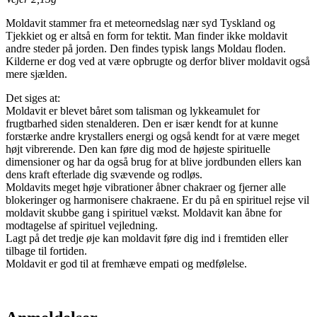
Moldavit stammer fra et meteornedslag nær syd Tyskland og
Tjekkiet og er altså en form for tektit. Man finder ikke moldavit
andre steder på jorden. Den findes typisk langs Moldau floden.
Kilderne er dog ved at være opbrugte og derfor bliver moldavit også
mere sjælden.
Det siges at:
Moldavit er blevet båret som talisman og lykkeamulet for
frugtbarhed siden stenalderen. Den er især kendt for at kunne
forstærke andre krystallers energi og også kendt for at være meget
højt vibrerende. Den kan føre dig mod de højeste spirituelle
dimensioner og har da også brug for at blive jordbunden ellers kan
dens kraft efterlade dig svævende og rodløs.
Moldavits meget høje vibrationer åbner chakraer og fjerner alle
blokeringer og harmonisere chakraene. Er du på en spirituel rejse vil
moldavit skubbe gang i spirituel vækst. Moldavit kan åbne for
modtagelse af spirituel vejledning.
Lagt på det tredje øje kan moldavit føre dig ind i fremtiden eller
tilbage til fortiden.
Moldavit er god til at fremhæve empati og medfølelse.