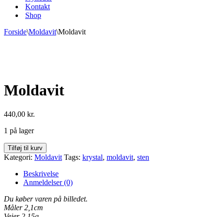
Kontakt
Shop
Forside
\
Moldavit
\
Moldavit
Moldavit
440,00
kr.
1 på lager
Moldavit
Tilføj til kurv
antal
Kategori:
Moldavit
Tags:
krystal
,
moldavit
,
sten
Beskrivelse
Anmeldelser (0)
Du køber varen på billedet.
Måler 2,1cm
Vejer 2,15g