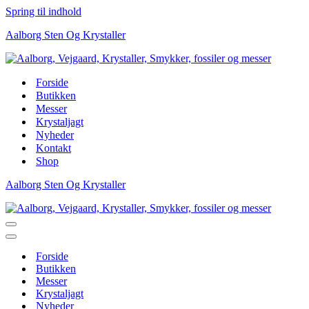
Spring til indhold
Aalborg Sten Og Krystaller
Forside
Butikken
Messer
Krystaljagt
Nyheder
Kontakt
Shop
Aalborg Sten Og Krystaller
Navigation
menu
Navigation
menu
Forside
Butikken
Messer
Krystaljagt
Nyheder