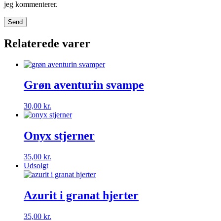
jeg kommenterer.
Relaterede varer
Grøn aventurin svampe
30,00
kr.
Onyx stjerner
35,00
kr.
Udsolgt
Azurit i granat hjerter
35,00
kr.