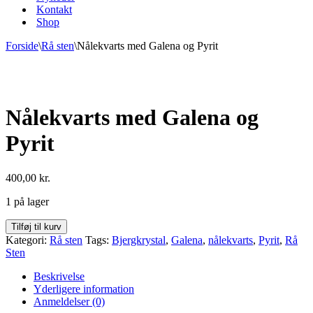
Kontakt
Shop
Forside
\
Rå sten
\
Nålekvarts med Galena og Pyrit
Nålekvarts med Galena og
Pyrit
400,00
kr.
1 på lager
Nålekvarts
Tilføj til kurv
med
Kategori:
Rå sten
Tags:
Bjergkrystal
,
Galena
,
nålekvarts
,
Pyrit
,
Rå
Galena
Sten
og
Pyrit
Beskrivelse
antal
Yderligere information
Anmeldelser (0)