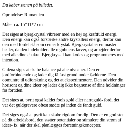
Du køber stenen på billedet.
Oprindelse: Rumænien
Måler ca. 15*11*7 cm
Det siges at bjergkrystal vibrerer med en høj og kraftfuld energi.
Den energi kan også forstærke andre krystallers energi, derfor kan
den med fordel stå som center krystal. Bjergkrystal er en master
healer, da den indeholder alle regnbuens farver, og arbejder derfor
med alle dine chakra. Bjergkrystal kan kodes og programmeres med
intention.
Galena siges at skabe balance på alle niveauer. Den er
jordforbindende og lader dig få fast grund under fødderne. Den
opmuntre til udforskning og det at eksperimentere. Den udvider din
horisont og dine ideer og lader dig ikke begrænse af dine holdninger
fra fortiden.
Det siges at, pyrit også kaldet fools gold eller narreguld- fordi det
var det guldgravere oftest stødte på inden de fandt guld.
Det siges også at pyrit kan skabe rigdom for dig. Den er en god sten
på dit arbejdsbord, den støtter potentialer og stimulere din strøm af
ideer- fx. når der skal planlægges forretningskoncepter.