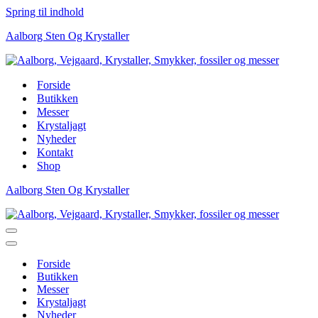
Spring til indhold
Aalborg Sten Og Krystaller
Forside
Butikken
Messer
Krystaljagt
Nyheder
Kontakt
Shop
Aalborg Sten Og Krystaller
Navigation
menu
Navigation
menu
Forside
Butikken
Messer
Krystaljagt
Nyheder