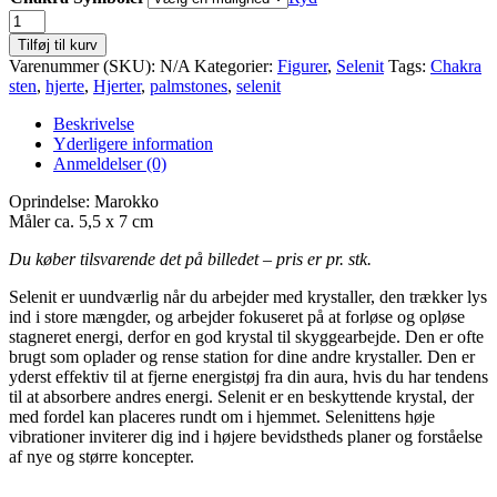
Selenit
Hjerte
Tilføj til kurv
med
Varenummer (SKU):
N/A
Kategorier:
Figurer
,
Selenit
Tags:
Chakra
Chakra
sten
,
hjerte
,
Hjerter
,
palmstones
,
selenit
Symboler
antal
Beskrivelse
Yderligere information
Anmeldelser (0)
Oprindelse: Marokko
Måler ca. 5,5 x 7 cm
Du køber tilsvarende det på billedet – pris er pr. stk.
Selenit er uundværlig når du arbejder med krystaller, den trækker lys
ind i store mængder, og arbejder fokuseret på at forløse og opløse
stagneret energi, derfor en god krystal til skyggearbejde. Den er ofte
brugt som oplader og rense station for dine andre krystaller. Den er
yderst effektiv til at fjerne energistøj fra din aura, hvis du har tendens
til at absorbere andres energi. Selenit er en beskyttende krystal, der
med fordel kan placeres rundt om i hjemmet. Selenittens høje
vibrationer inviterer dig ind i højere bevidstheds planer og forståelse
af nye og større koncepter.