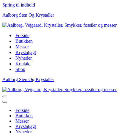
Spring til indhold
Aalborg Sten Og Krystaller
Forside
Butikken
Messer
Krystaljagt
Nyheder
Kontakt
Shop
Aalborg Sten Og Krystaller
Navigation
menu
Navigation
menu
Forside
Butikken
Messer
Krystaljagt
Nyheder