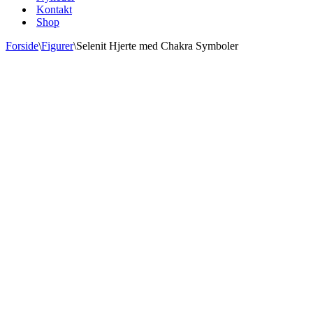
Kontakt
Shop
Forside
\
Figurer
\
Selenit Hjerte med Chakra Symboler