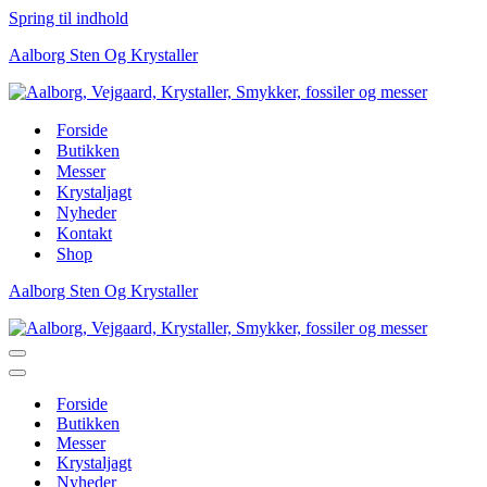
Spring til indhold
Aalborg Sten Og Krystaller
Forside
Butikken
Messer
Krystaljagt
Nyheder
Kontakt
Shop
Aalborg Sten Og Krystaller
Navigation
menu
Navigation
menu
Forside
Butikken
Messer
Krystaljagt
Nyheder