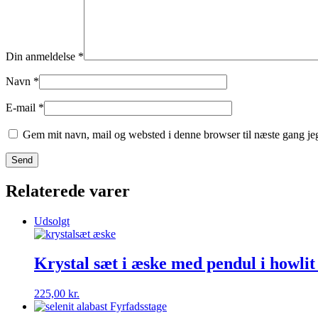
Din anmeldelse
*
Navn
*
E-mail
*
Gem mit navn, mail og websted i denne browser til næste gang j
Relaterede varer
Udsolgt
Krystal sæt i æske med pendul i howli
225,00
kr.