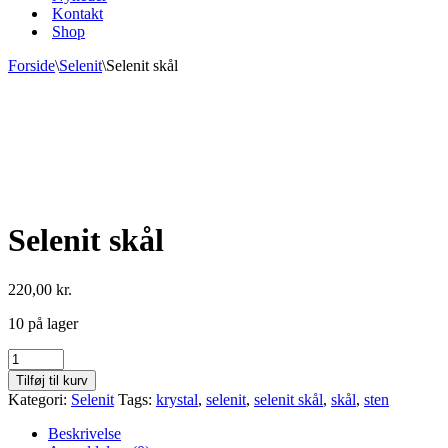
Kontakt
Shop
Forside
\
Selenit
\
Selenit skål
Selenit skål
220,00
kr.
10 på lager
Selenit
skål
Tilføj til kurv
antal
Kategori:
Selenit
Tags:
krystal
,
selenit
,
selenit skål
,
skål
,
sten
Beskrivelse