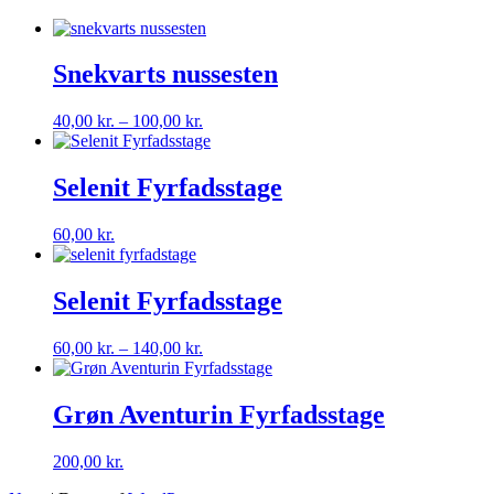
Snekvarts nussesten
Prisinterval:
40,00
kr.
–
100,00
kr.
40,00 kr.
til
100,00 kr.
Selenit Fyrfadsstage
60,00
kr.
Selenit Fyrfadsstage
Prisinterval:
60,00
kr.
–
140,00
kr.
60,00 kr.
til
140,00 kr.
Grøn Aventurin Fyrfadsstage
200,00
kr.