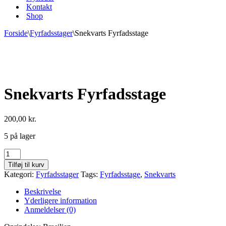
Kontakt
Shop
Forside
\
Fyrfadsstager
\
Snekvarts Fyrfadsstage
Snekvarts Fyrfadsstage
200,00
kr.
5 på lager
Snekvarts
Fyrfadsstage
Tilføj til kurv
antal
Kategori:
Fyrfadsstager
Tags:
Fyrfadsstage
,
Snekvarts
Beskrivelse
Yderligere information
Anmeldelser (0)