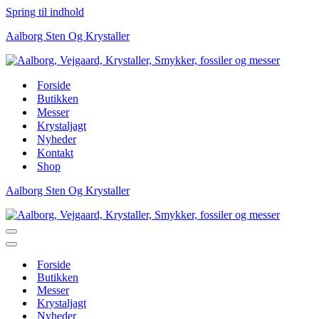
Spring til indhold
Aalborg Sten Og Krystaller
Forside
Butikken
Messer
Krystaljagt
Nyheder
Kontakt
Shop
Aalborg Sten Og Krystaller
Navigation
menu
Navigation
menu
Forside
Butikken
Messer
Krystaljagt
Nyheder