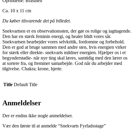
Oprindelse: Brasilien
Ca. 10 x 11 cm
Du køber tilsvarende det på billedet.
Snekvartsen er en observationssten, der gør os rolige og iagttagende.
Den har en stærk feminin energi, og healer blidt vores sår.
Snekvartsen bearbejder vores selvkritik, fordomme og forbehold.
Den er god at bruge sammen med andre sten, hvis energien virker
for stærk eller direkte- snekvarts mildner energien. Hjælper os i et
begynderstadie- når nye ting skal læres, samtidig med den lærer os
at sortere fra, og fremmer samarbejde. God når du arbejder med
tilgivelse. Chakra; krone, hjerte.
Title
Default Title
Anmeldelser
Der er endnu ikke nogle anmeldelser.
Vær den første til at anmelde “Snekvarts Fyrfadsstage”