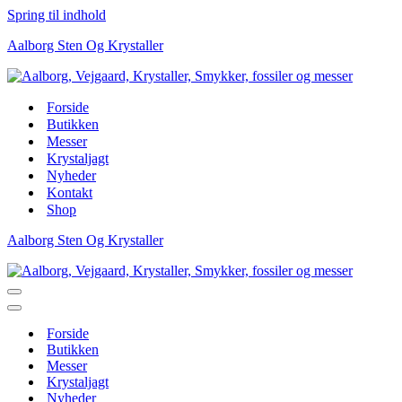
Spring til indhold
Aalborg Sten Og Krystaller
Forside
Butikken
Messer
Krystaljagt
Nyheder
Kontakt
Shop
Aalborg Sten Og Krystaller
Navigation
menu
Navigation
menu
Forside
Butikken
Messer
Krystaljagt
Nyheder