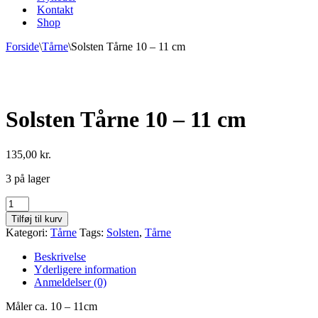
Kontakt
Shop
Forside
\
Tårne
\
Solsten Tårne 10 – 11 cm
Solsten Tårne 10 – 11 cm
135,00
kr.
3 på lager
Solsten
Tårne
Tilføj til kurv
10
Kategori:
Tårne
Tags:
Solsten
,
Tårne
-
11
Beskrivelse
cm
Yderligere information
antal
Anmeldelser (0)
Måler ca. 10 – 11cm