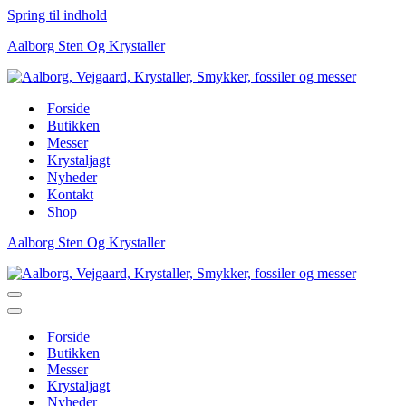
Spring til indhold
Aalborg Sten Og Krystaller
Forside
Butikken
Messer
Krystaljagt
Nyheder
Kontakt
Shop
Aalborg Sten Og Krystaller
Navigation
menu
Navigation
menu
Forside
Butikken
Messer
Krystaljagt
Nyheder