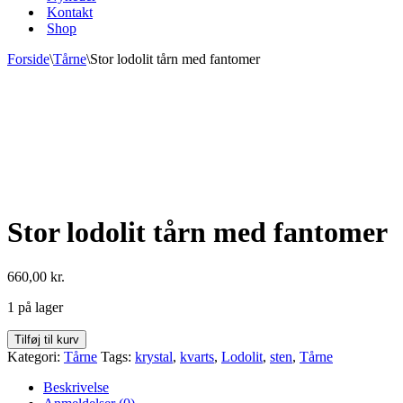
Kontakt
Shop
Forside
\
Tårne
\
Stor lodolit tårn med fantomer
Stor lodolit tårn med fantomer
660,00
kr.
1 på lager
Stor
Tilføj til kurv
lodolit
Kategori:
Tårne
Tags:
krystal
,
kvarts
,
Lodolit
,
sten
,
Tårne
tårn
med
Beskrivelse
fantomer