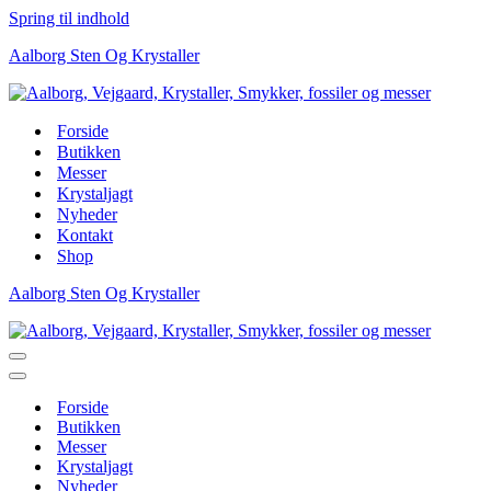
Spring til indhold
Aalborg Sten Og Krystaller
Forside
Butikken
Messer
Krystaljagt
Nyheder
Kontakt
Shop
Aalborg Sten Og Krystaller
Navigation
menu
Navigation
menu
Forside
Butikken
Messer
Krystaljagt
Nyheder