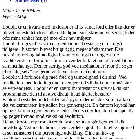
Anmeldelser (0)
antal
Måler 13*6,5*4cm.
Vejer: 660gr
Lodolit er en kvarts med inklusioner af fx sand, jord eller lign der er
blevet indesluttet i krystallen. De ligner små skov universer og leder
ofte mine tanker hen på mos eller hav miljøer.
Lodolit bruges oftes som en meditations krystal og er da også
tidligere i historien blevet brugt rigtig meget af shamaner. Den
udstråler fred og tålmodighed, som ofret også er nogle af de
kvaliteter der er brug for når man vender blikket indad i meditations
sammenhænge. Den er særligt god ved meditationer hvor du søger
efter “dig selv” og gerne vil blive klogere på dit indre.
Lodolit vil forbinde dig med fred og tålmodighed i dit sind. Ved
meditation med lodolit gennem længere tid vil du kunne opnå stor
selverkendelse. Lodolit er en stærk manifestations krystal, du kan
programmere den til at give dig alt hvad hjertet begærer.
Fantom krystallen indeholder små pyramidemønstre, som markerer
det vækstmønster, krystallen har gennemgået. En fantom krystal har
optaget lærdom gennem evigheder. Den sætter fortiden i perspektiv
og peger fremad mod vækst og evolution.
Denne krystal repræsenterer de faser, som du går igennem i din
udvikling. Ved meditation er den særdeles god til at hjælpe dig med
at se mønsteret i din personlige udvikling. Dine tanke- og
handlingsmønstre. Har ry for at indeholde nøglen til dine indre