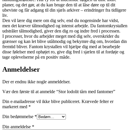
planer, og det gør, at du kan bruge den til at låse døre op til dit
ubeviste og får adgang til din sjæls arkiver – erindringer fra tidligere
liv.
Den vil lære dig mere om dig selv, end du nogensinde har vidst,
men det kræver tålmodighed og intenst arbejde. Da fantomkrystallen
udstråler tålmodighed, giver den dig ro og indre fred i processen.
I processer, hvor du arbejder meget med dig selv, overskrider du
grænser og kan let blive utålmodig og bekymre dig om, hvordan din
fremtid bliver. Fantom krystallen vil hjælpe dig med at bearbejde
disse følelser med ophøjet ro, give dig fred i sjælen til at fordøje og
tage oplevelserne på en positiv måde.
Anmeldelser
Der er endnu ikke nogle anmeldelser.
Vær den første til at anmelde “Stor lodolit tårn med fantomer”
Din e-mailadresse vil ikke blive publiceret.
Krævede felter er
markeret med
*
Din bedømmelse
*
Din anmeldelse
*