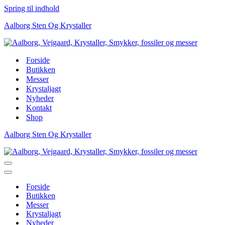
Spring til indhold
Aalborg Sten Og Krystaller
Forside
Butikken
Messer
Krystaljagt
Nyheder
Kontakt
Shop
Aalborg Sten Og Krystaller
Navigation
menu
Navigation
menu
Forside
Butikken
Messer
Krystaljagt
Nyheder