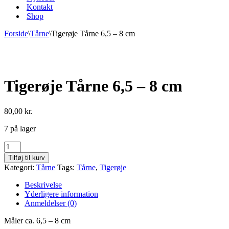
Kontakt
Shop
Forside
\
Tårne
\
Tigerøje Tårne 6,5 – 8 cm
Tigerøje Tårne 6,5 – 8 cm
80,00
kr.
7 på lager
Tigerøje
Tårne
Tilføj til kurv
6,5
Kategori:
Tårne
Tags:
Tårne
,
Tigerøje
-
8
Beskrivelse
cm
Yderligere information
antal
Anmeldelser (0)
Måler ca. 6,5 – 8 cm