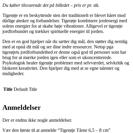
Du køber tilsvarende det på billedet – pris er pr. stk.
Tigerøje er en beskyttende sten der traditionelt er blevet båret mod
dårlige ønsker og forbandelser. Tigerøje kombinere jordenergi med
solens energier for at skabe høje vibrationer. Alligevel er tigerøje
jordforbundet og trækker spirituelle energier til jorden.
Den er en god hjælper når du sætter dig mål, den støtter dig nemlig
med at opnå dit mål og ser dine indre ressourcer. Netop pga
tigerøjets jordforbundethed er denne også god til personer som har
brug for at mærke jorden igen eller som er ukoncentrerede.
Psykologisk healer tigerøje problemer med selvværdet, selvkritik og
blokeret kreativitet. Den hjælper dig med at se egne talenter og
muligheder.
Title
Default Title
Anmeldelser
Der er endnu ikke nogle anmeldelser.
Vær den første til at anmelde “Tigerøje Tårne 6,5 – 8 cm”