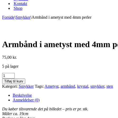
Kontakt
Shop
Forside
\
Smykker
\
Armbånd i ametyst med 4mm perler
Armbånd i ametyst med 4mm pe
75,00
kr.
5 på lager
Armbånd
i
Tilføj til kurv
ametyst
Kategori:
Smykker
Tags:
Ametyst
,
armbånd
,
krystal
,
smykker
,
sten
med
4mm
Beskrivelse
perler
Anmeldelser (0)
antal
Du køber tilsvarende det på billedet – pris er pr. stk.
Måler ca. 19cm