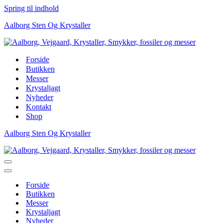
Spring til indhold
Aalborg Sten Og Krystaller
Forside
Butikken
Messer
Krystaljagt
Nyheder
Kontakt
Shop
Aalborg Sten Og Krystaller
Navigation
menu
Navigation
menu
Forside
Butikken
Messer
Krystaljagt
Nyheder