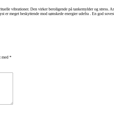
ituelle vibrationer. Den virker beroligende på tankemylder og stress. A
etyst er meget beskyttende mod uønskede energier udefra . En god soveste
et med
*