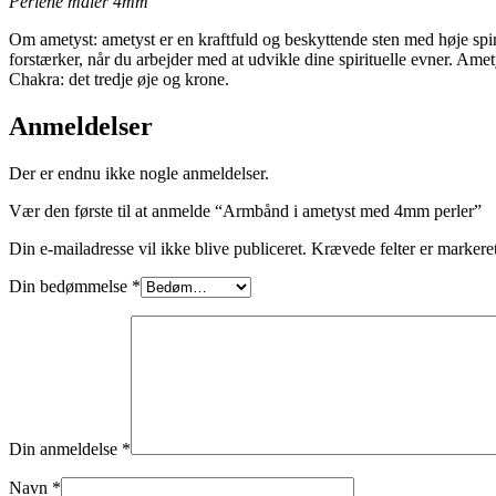
Perlene måler 4mm
Om ametyst: ametyst er en kraftfuld og beskyttende sten med høje spir
forstærker, når du arbejder med at udvikle dine spirituelle evner. Am
Chakra: det tredje øje og krone.
Anmeldelser
Der er endnu ikke nogle anmeldelser.
Vær den første til at anmelde “Armbånd i ametyst med 4mm perler”
Din e-mailadresse vil ikke blive publiceret.
Krævede felter er marker
Din bedømmelse
*
Din anmeldelse
*
Navn
*