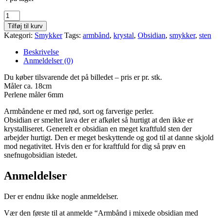
Armbånd
i
Tilføj til kurv
mixede
Kategori:
Smykker
Tags:
armbånd
,
krystal
,
Obsidian
,
smykker
,
sten
obsidian
med
Beskrivelse
6mm
Anmeldelser (0)
perler
antal
Du køber tilsvarende det på billedet – pris er pr. stk.
Måler ca. 18cm
Perlene måler 6mm
Armbåndene er med rød, sort og farverige perler.
Obsidian er smeltet lava der er afkølet så hurtigt at den ikke er
krystalliseret. Generelt er obsidian en meget kraftfuld sten der
arbejder hurtigt. Den er meget beskyttende og god til at danne skjold
mod negativitet. Hvis den er for kraftfuld for dig så prøv en
snefnugobsidian istedet.
Anmeldelser
Der er endnu ikke nogle anmeldelser.
Vær den første til at anmelde “Armbånd i mixede obsidian med