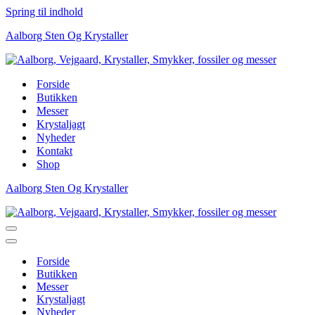
Spring til indhold
Aalborg Sten Og Krystaller
Forside
Butikken
Messer
Krystaljagt
Nyheder
Kontakt
Shop
Aalborg Sten Og Krystaller
Navigation
menu
Navigation
menu
Forside
Butikken
Messer
Krystaljagt
Nyheder