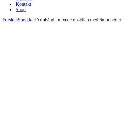
Kontakt
Shop
Forside
\
Smykker
\
Armbånd i mixede obsidian med 6mm perler