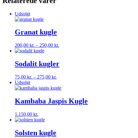
Relaterede varer
Udsolgt
Granat kugle
Prisinterval:
200,00
kr.
–
250,00
kr.
200,00 kr.
til
250,00 kr.
Sodalit kugler
Prisinterval:
75,00
kr.
–
275,00
kr.
75,00 kr.
Udsolgt
til
275,00 kr.
Kambaba Jaspis Kugle
1.150,00
kr.
Solsten kugle