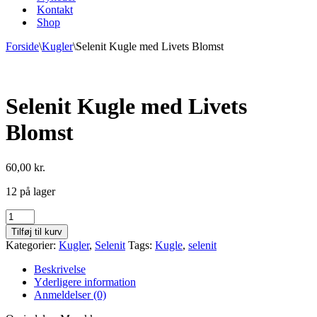
Kontakt
Shop
Forside
\
Kugler
\
Selenit Kugle med Livets Blomst
Selenit Kugle med Livets
Blomst
60,00
kr.
12 på lager
Selenit
Kugle
Tilføj til kurv
med
Kategorier:
Kugler
,
Selenit
Tags:
Kugle
,
selenit
Livets
Blomst
Beskrivelse
antal
Yderligere information
Anmeldelser (0)