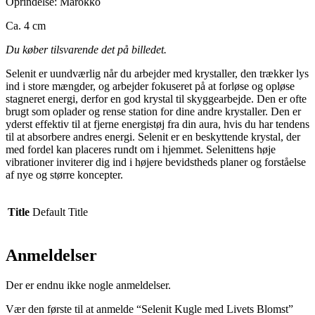
Oprindelse: Marokko
Ca. 4 cm
Du køber tilsvarende det på billedet.
Selenit er uundværlig når du arbejder med krystaller, den trækker lys
ind i store mængder, og arbejder fokuseret på at forløse og opløse
stagneret energi, derfor en god krystal til skyggearbejde. Den er ofte
brugt som oplader og rense station for dine andre krystaller. Den er
yderst effektiv til at fjerne energistøj fra din aura, hvis du har tendens
til at absorbere andres energi. Selenit er en beskyttende krystal, der
med fordel kan placeres rundt om i hjemmet. Selenittens høje
vibrationer inviterer dig ind i højere bevidstheds planer og forståelse
af nye og større koncepter.
Title
Default Title
Anmeldelser
Der er endnu ikke nogle anmeldelser.
Vær den første til at anmelde “Selenit Kugle med Livets Blomst”