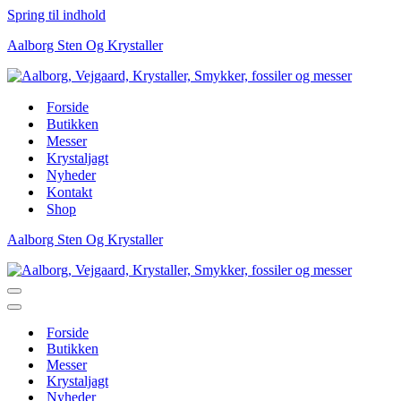
Spring til indhold
Aalborg Sten Og Krystaller
Forside
Butikken
Messer
Krystaljagt
Nyheder
Kontakt
Shop
Aalborg Sten Og Krystaller
Navigation
menu
Navigation
menu
Forside
Butikken
Messer
Krystaljagt
Nyheder