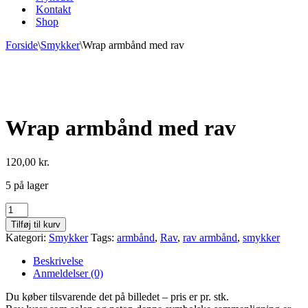
Kontakt
Shop
Forside
\
Smykker
\
Wrap armbånd med rav
Wrap armbånd med rav
120,00
kr.
5 på lager
Wrap
armbånd
Tilføj til kurv
med
Kategori:
Smykker
Tags:
armbånd
,
Rav
,
rav armbånd
,
smykker
rav
antal
Beskrivelse
Anmeldelser (0)
Du køber tilsvarende det på billedet – pris er pr. stk.