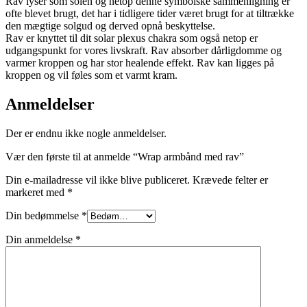
Rav lyser som solen og netop denne symbolske sammenligning er
ofte blevet brugt, det har i tidligere tider været brugt for at tiltrække
den mægtige solgud og derved opnå beskyttelse.
Rav er knyttet til dit solar plexus chakra som også netop er
udgangspunkt for vores livskraft. Rav absorber dårligdomme og
varmer kroppen og har stor healende effekt. Rav kan ligges på
kroppen og vil føles som et varmt kram.
Anmeldelser
Der er endnu ikke nogle anmeldelser.
Vær den første til at anmelde “Wrap armbånd med rav”
Din e-mailadresse vil ikke blive publiceret.
Krævede felter er
markeret med
*
Din bedømmelse
*
Din anmeldelse
*