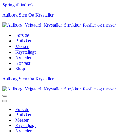
Spring til indhold
Aalborg Sten Og Krystaller
Forside
Butikken
Messer
Krystaljagt
Nyheder
Kontakt
Shop
Aalborg Sten Og Krystaller
Navigation
menu
Navigation
menu
Forside
Butikken
Messer
Krystaljagt
Nyheder